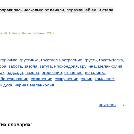
оправилась
несколько
от
печали
,
поразившей
ее
,
и
стала
ых
.
АСТ
-
Пресс
Книга
.
Бабенко
.
2009
.
,
горюшко
,
грустинка
,
грустное настроение
,
грусть
,
грусть-тоска
,
рба
,
забота
,
зазола
,
затуга
,
ипохондрия
,
кручина
,
меланхолия
,
ак
,
надсада
,
назола
,
огорчение
,
отчаяние
,
печалинка
,
оболезнование
,
сожаление
,
сокрушение
,
сплин
,
томление
,
к духа
,
черная меланхолия
печатник
гих словарях: