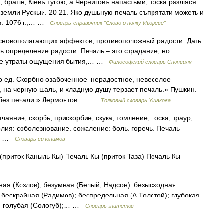
, братіе, Кіевъ тугою, а Черниговъ напастьми; тоска разліяся
 земли Рускыи. 20 21. Яко душьную печаль съпрятати можеть и
в. 1076 г.,… …
Словарь-справочник "Слово о полку Игореве"
сновополагающих аффектов, противоположный радости. Дать
ть определение радости. Печаль – это страдание, но
роде утраты ощущения бытия,… …
Философский словарь Спонвиля
о ед. Скорбно озабоченное, нерадостное, невеселое
й, на черную шаль, и хладную душу терзает печаль.» Пушкин.
т без печали.» Лермонтов.… …
Толковый словарь Ушакова
тчаяние, скорбь, прискорбие, скука, томление, тоска, траур,
лия; соболезнование, сожаление; боль, горечь. Печаль
рот …
Словарь синонимов
(приток Каныль Кы) Печаль Кы (приток Таза) Печаль Кы
ная (Козлов); безумная (Белый, Надсон); безысходная
; бескрайная (Радимов); беспредельная (А.Толстой); глубокая
а); голубая (Сологуб);… …
Словарь эпитетов