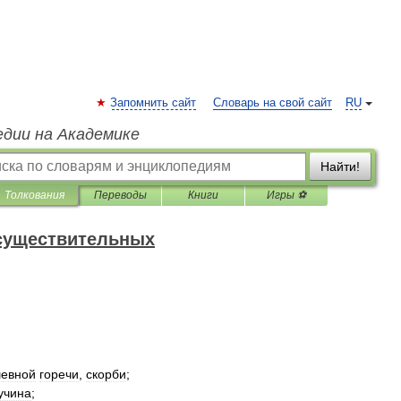
Запомнить сайт
Словарь на свой сайт
RU
едии на Академике
Найти!
Толкования
Переводы
Книги
Игры ⚽
 существительных
евной
горечи
,
скорби
;
учина
;