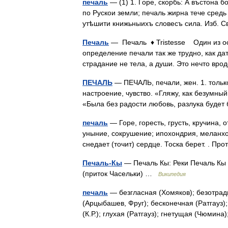
печаль
— (1) 1. Горе, скорбь: А въстона бо
по Рускои земли; печаль жирна тече средь
утѣшити книжьныихъ словесъ сила. Изб. С
Печаль
— Печаль ♦ Tristesse Один из о
определение печали так же трудно, как да
страдание не тела, а души. Это нечто в
ПЕЧАЛЬ
— ПЕЧАЛЬ, печали, жен. 1. тольк
настроение, чувство. «Гляжу, как безумны
«Была без радости любовь, разлука буде
печаль
— Горе, горесть, грусть, кручина, о
уныние, сокрушение; ипохондрия, меланхо
снедает (точит) сердце. Тоска берет. . П
Печаль-Кы
— Печаль Кы: Реки Печаль Кы 
(приток Часельки) …
Википедия
печаль
— безгласная (Хомяков); безотрад
(Арцыбашев, Фруг); бесконечная (Ратгауз)
(К.Р.); глухая (Ратгауз); гнетущая (Чюмин