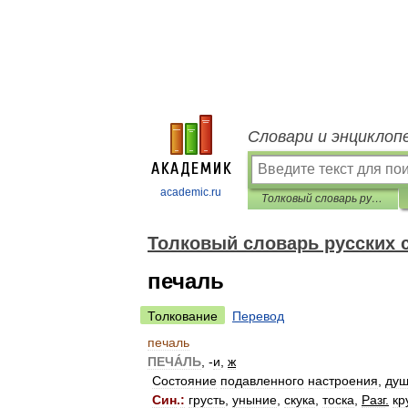
Словари и энциклоп
academic.ru
Толковый словарь русских существительных
Толковый словарь русских
печаль
Толкование
Перевод
печаль
ПЕЧА́ЛЬ
, -
и
,
ж
Состояние
подавленного
настроения
,
душ
Син
.
:
грусть
,
уныние
,
скука
,
тоска
,
Разг
.
кр