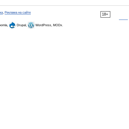
ка
,
Реклама на сайте
18+
omla,
Drupal,
WordPress, MODx.