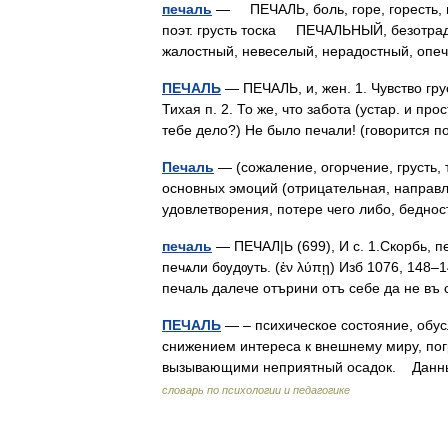
печаль
— ПЕЧАЛЬ, боль, горе, горесть, гру
поэт. грусть тоска ПЕЧАЛЬНЫЙ, безотрадн
жалостный, невеселый, нерадостный, о
ПЕЧАЛЬ
— ПЕЧАЛЬ, и, жен. 1. Чувство гру
Тихая п. 2. То же, что забота (устар. и прос
тебе дело?) Не было печали! (говоритс
Печаль
— (сожаление, огорчение, грусть, 
основных эмоций (отрицательная, направл
удовлетворения, потере чего либо, бедн
печаль
— ПЕЧАЛ|Ь (699), И с. 1.Скорбь, п
печѧли бѹдѹть. (ἐν λύπῃ) Изб 1076, 148–1
печаль далече отърини отъ себе да не 
ПЕЧАЛЬ
— – психическое состояние, обу
снижением интереса к внешнему миру, по
вызывающими неприятный осадок. Данн
словарь по психологии и педагогике