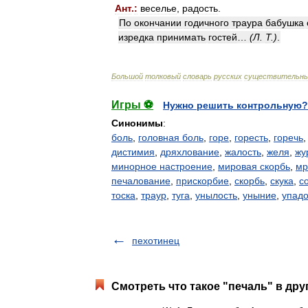
Ант
.
:
веселье
,
радость
.
По
окончании
годичного
траура
бабушка
изредка
принимать
гостей
…
(
Л
.
Т
.)
.
Большой
толковый
словарь
русских
существительн
Игры ⚽
Нужно решить контрольную?
Синонимы
:
боль
,
головная боль
,
горе
,
горесть
,
горечь
дистимия
,
дряхлование
,
жалость
,
желя
,
жу
минорное настроение
,
мировая скорбь
,
мр
печалование
,
прискорбие
,
скорбь
,
скука
,
с
тоска
,
траур
,
туга
,
унылость
,
уныние
,
упадо
пехотинец
Смотреть что такое "печаль" в дру