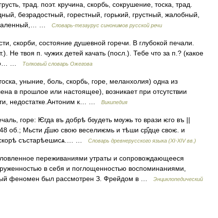
сть, трад. поэт. кручина, скорбь, сокрушение, тоска, трад.
ый, безрадостный, горестный, горький, грустный, жалобный,
печаленный,… …
Словарь-тезаурус синонимов русской речи
сти, скорби, состояние душевной горечи. В глубокой печали.
т.). Не твоя п. чужих детей качать (посл.). Тебе что за п.? (какое
я по… …
Толковый словарь Ожегова
тоска, уныние, боль, скорбь, горе, меланхолия) одна из
ена в прошлое или настоящее), возникает при отсутствии
ости, недостатке.Антоним к… …
Википедия
ечаль, горе: Ѥгда въ добрѣ бѹдеть мѹжь то врази ѥго въ ||
48 об.; Мьсти д҃шю свою веселиѥмь и тѣши ср҃дце своѥ. и
въ скорѣ състарѣешисѧ.… …
Словарь древнерусского языка (XI-XIV вв.)
словленное переживаниями утраты и сопровождающееся
груженностью в себя и поглощенностью воспоминаниями,
ый феномен был рассмотрен З. Фрейдом в …
Энциклопедический